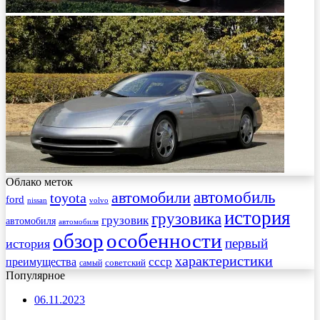
Облако меток
автомобиль
автомобили
toyota
ford
nissan
volvo
история
грузовика
грузовик
автомобиля
автомобиля
обзор
особенности
первый
история
характеристики
преимущества
ссср
советский
самый
Популярное
06.11.2023