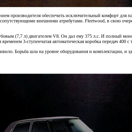
анием производителя обеспечить исключительный комфорт для пас
 сопутствующими внешними атрибутами. Fleetwood, в свою очере
убовым (7,7 л) двигателем V8. Он дал ему 375 л.с. И полный мо
я временем 3-ступенчатая автоматическая коробка передач 400 с
дивило. Борьба шла на уровне оборудования и комплектации, и зд