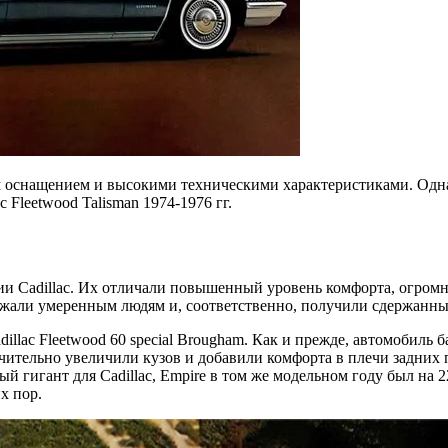
м оснащением и высокими техническими характеристиками. Одн
c Fleetwood Talisman 1974-1976 гг.
ии Cadillac. Их отличали повышенный уровень комфорта, огром
лежали умеренным людям и, соответственно, получили сдержанны
illac Fleetwood 60 special Brougham. Как и прежде, автомобиль
чительно увеличили кузов и добавили комфорта в плечи задних п
гигант для Cadillac, Empire в том же модельном году был на 22 
х пор.