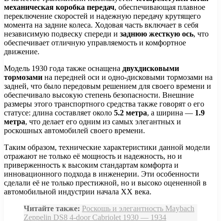
механическая коробка передач
, обеспечивающая плавное
переключение скоростей и надежную передачу крутящего
момента на задние колеса. Ходовая часть включает в себя
независимую подвеску спереди и
заднюю жесткую ось
, что
обеспечивает отличную управляемость и комфортное
движение.
Модель 1930 года также оснащена
двухдисковыми
тормозами
на передней оси и одно-дисковыми тормозами на
задней, что было передовым решением для своего времени и
обеспечивало высокую степень безопасности. Внешние
размеры этого транспортного средства также говорят о его
статусе: длина составляет около
5.2 метра
, а ширина —
1.9
метра
, что делает его одним из самых элегантных и
роскошных автомобилей своего времени.
Таким образом, технические характеристики данной модели
отражают не только её мощность и надежность, но и
приверженность к высоким стандартам комфорта и
инновационного подхода в инженерии. Эти особенности
сделали её не только престижной, но и высоко оцененной в
автомобильной индустрии начала XX века.
Читайте также:
Роскошь и элегантность Maybach
Zeppelin DS8 4-door Cabriolet 1930 — 1934