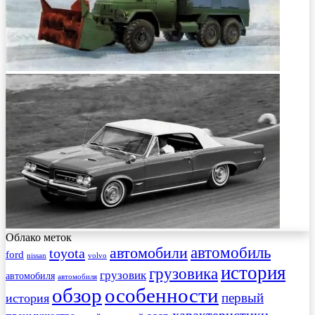
Облако меток
автомобиль
автомобили
toyota
ford
nissan
volvo
история
грузовика
грузовик
автомобиля
автомобиля
обзор
особенности
первый
история
характеристики