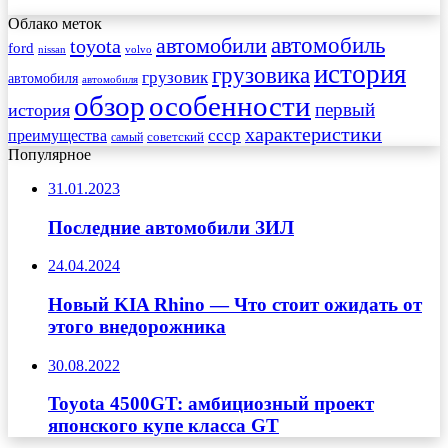
Облако меток
автомобиль
автомобили
toyota
ford
nissan
volvo
история
грузовика
грузовик
автомобиля
автомобиля
обзор
особенности
первый
история
характеристики
преимущества
ссср
советский
самый
Популярное
31.01.2023
Последние автомобили ЗИЛ
24.04.2024
Новый KIA Rhino — Что стоит ожидать от
этого внедорожника
30.08.2022
Toyota 4500GT: амбициозный проект
японского купе класса GT