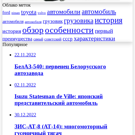
Облако меток
автомобиль
автомобили
toyota
ford
nissan
volvo
история
грузовика
грузовик
автомобиля
автомобиля
обзор
особенности
первый
история
характеристики
преимущества
ссср
советский
самый
Популярное
22.11.2022
БелАЗ-540: первенец Белорусского
автозавода
02.11.2022
Isuzu Statesman de Ville: японский
представительский автомобиль
30.12.2022
ЗИС-АТ-8 (АТ-14): многомоторный
гусеничный тягач