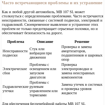
Часто встречающиеся проблемы и их устранение
Как и любой другой автомобиль, MB 107 SL может
столкнуться с определенными проблемами. Часто встречаются
неисправности, связанные с системой подвески, электрикой и
гидравликой. Своевременное выявление и устранение этих
проблем не только предотвращает серьезные поломки, но и
обеспечивает безопасность на дороге.
Проблема
Описание
Решение
Проверка и замена
Стук или
Неисправности
амортизаторов,
вибрация при
подвески
подшипников и шаровых
движении
опор
Проблемы с
Проверка
Электрические
освещением или
электропроводки и
сбои
запуском
замена неисправных
двигателя
компонентов
Проблемы с
Замена утечек в системах
Гидравлические
рулевым
и проверка уровня
утечки
управлением или
жидкости
тормозами
Для обеспечения бесперебойной работы MB 107 SL