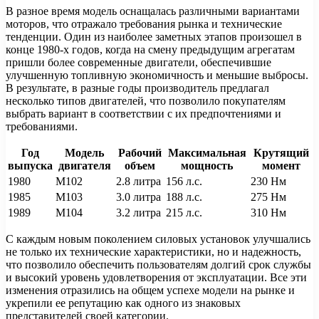
В разное время модель оснащалась различными вариантами
моторов, что отражало требования рынка и технические
тенденции. Один из наиболее заметных этапов произошел в
конце 1980-х годов, когда на смену предыдущим агрегатам
пришли более современные двигатели, обеспечившие
улучшенную топливную экономичность и меньшие выбросы.
В результате, в разные годы производитель предлагал
несколько типов двигателей, что позволило покупателям
выбрать вариант в соответствии с их предпочтениями и
требованиями.
Год
Модель
Рабочий
Максимальная
Крутящий
выпуска
двигателя
объем
мощность
момент
1980
М102
2.8 литра
156 л.с.
230 Нм
1985
М103
3.0 литра
188 л.с.
275 Нм
1989
М104
3.2 литра
215 л.с.
310 Нм
С каждым новым поколением силовых установок улучшались
не только их технические характеристики, но и надежность,
что позволило обеспечить пользователям долгий срок службы
и высокий уровень удовлетворения от эксплуатации. Все эти
изменения отразились на общем успехе модели на рынке и
укрепили ее репутацию как одного из знаковых
представителей своей категории.