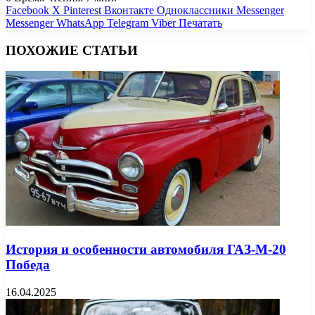
Facebook
X
Pinterest
Вконтакте
Одноклассники
Messenger
Messenger
WhatsApp
Telegram
Viber
Печатать
ПОХОЖИЕ СТАТЬИ
История и особенности автомобиля ГАЗ-М-20
Победа
16.04.2025