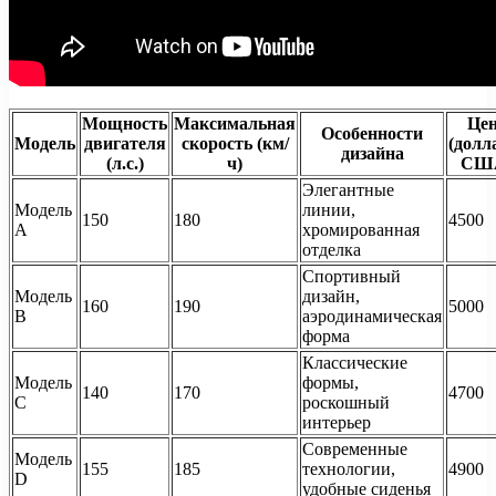
Мощность
Максимальная
Це
Особенности
Модель
двигателя
скорость (км/
(дол
дизайна
(л.с.)
ч)
СШ
Элегантные
Модель
линии,
150
180
4500
A
хромированная
отделка
Спортивный
Модель
дизайн,
160
190
5000
B
аэродинамическая
форма
Классические
Модель
формы,
140
170
4700
C
роскошный
интерьер
Современные
Модель
155
185
технологии,
4900
D
удобные сиденья