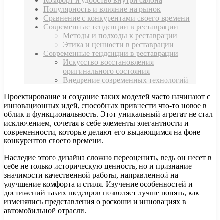
Комфорт и удобство внутри салона
Популярность и влияние на рынок
Сравнение с конкурентами своего времени
Современные тенденции в реставрации
Методы и подходы к реставрации
Этика и ценности в реставрации
Современные тенденции в реставрации
Искусство восстановления
оригинального состояния
Внедрение современных технологий
Проектирование и создание таких моделей часто начинают с
инновационных идей, способных привнести что-то новое в
облик и функциональность. Этот уникальный агрегат не стал
исключением, сочетая в себе элементы элегантности и
современности, которые делают его выдающимся на фоне
конкурентов своего времени.
Наследие этого дизайна сложно переоценить, ведь он несет в
себе не только историческую ценность, но и признание
значимости качественной работы, направленной на
улучшение комфорта и стиля. Изучение особенностей и
достижений таких шедевров позволяет лучше понять, как
изменялись представления о роскоши и инновациях в
автомобильной отрасли.