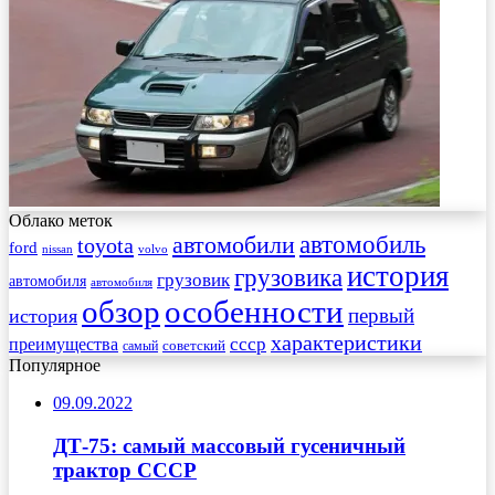
Облако меток
автомобиль
автомобили
toyota
ford
nissan
volvo
история
грузовика
грузовик
автомобиля
автомобиля
обзор
особенности
первый
история
характеристики
преимущества
ссср
советский
самый
Популярное
09.09.2022
ДТ-75: самый массовый гусеничный
трактор СССР