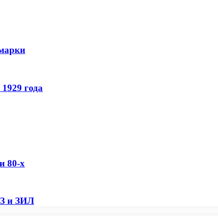
 марки
 1929 года
и 80-х
АЗ и ЗИЛ