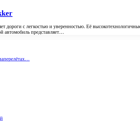
kker
яет дороги с легкостью и уверенностью. Её высокотехнологичн
ой автомобиль представляет…
виаперелётах…
ий