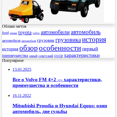
Облако меток
автомобиль
автомобили
toyota
ford
nissan
volvo
история
грузовика
грузовик
автомобиля
автомобиля
обзор
особенности
первый
история
характеристики
преимущества
ссср
советский
самый
Популярное
13.01.2025
Все о Volvo FM 4×2 — характеристики,
преимущества и особенности
16.11.2022
Mitsubishi Proudia и Hyundai Equus: один
автомобиль, две судьбы