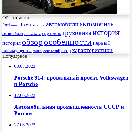
Облако меток
автомобиль
автомобили
toyota
ford
nissan
volvo
история
грузовика
грузовик
автомобиля
автомобиля
обзор
особенности
первый
история
характеристики
преимущества
ссср
советский
самый
Популярное
03.08.2022
Porsche 914: провальный проект Volkswagen
и Porsche
17.06.2022
Автомобильная промышленность СССР и
России
27.06.2022