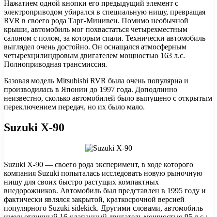
Нажатием одной кнопки его предыдущий элемент с
электроприводом убирался в специальную нишу, превращая
RVR в своего рода Тарг-Минивен. Помимо необычной
крыши, автомобиль мог похвастаться четырехместным
салоном с полом, за которым спали. Технически автомобиль
выглядел очень достойно. Он оснащался атмосферным
четырехцилиндровым двигателем мощностью 163 л.с.
Полноприводная трансмиссия.
Базовая модель Mitsubishi RVR была очень популярна и
производилась в Японии до 1997 года. Доподлинно
неизвестно, сколько автомобилей было выпущено с открытым
переключением передач, но их было мало.
Suzuki X-90
Suzuki X-90 — своего рода эксперимент, в ходе которого
компания Suzuki попыталась исследовать новую рыночную
нишу для своих быстро растущих компактных
внедорожников. Автомобиль был представлен в 1995 году и
фактически являлся закрытой, краткосрочной версией
популярного Suzuki sidekick. Другими словами, автомобиль
имел: отличный 16-клапанный двигатель мощностью 95 л.с.;