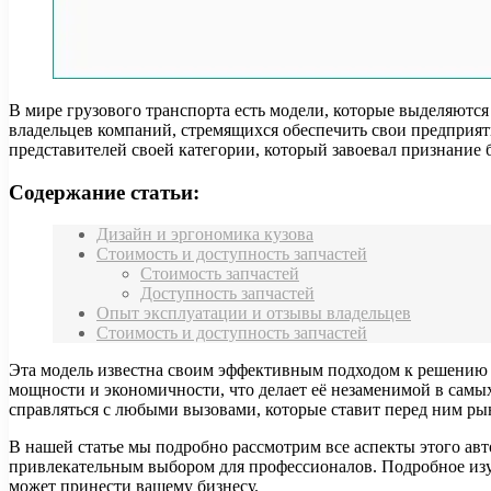
В мире грузового транспорта есть модели, которые выделяютс
владельцев компаний, стремящихся обеспечить свои предприя
представителей своей категории, который завоевал признание
Содержание статьи:
Дизайн и эргономика кузова
Стоимость и доступность запчастей
Стоимость запчастей
Доступность запчастей
Опыт эксплуатации и отзывы владельцев
Стоимость и доступность запчастей
Эта модель известна своим эффективным подходом к решению р
мощности и экономичности, что делает её незаменимой в самы
справляться с любыми вызовами, которые ставит перед ним ры
В нашей статье мы подробно рассмотрим все аспекты этого авт
привлекательным выбором для профессионалов. Подробное изуч
может принести вашему бизнесу.