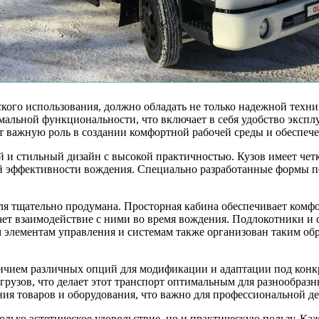
ского использования, должно обладать не только надежной техн
льной функциональности, что включает в себя удобство эксплу
т важную роль в создании комфортной рабочей среды и обеспеч
й и стильный дизайн с высокой практичностью. Кузов имеет чет
й эффективности вождения. Специально разработанные формы п
ля тщательно продумана. Просторная кабина обеспечивает комф
ет взаимодействие с ними во время вождения. Подлокотники и 
 элементам управления и системам также организован таким обр
ичием различных опций для модификации и адаптации под конк
рузов, что делает этот транспорт оптимальным для разнообраз
ия товаров и оборудования, что важно для профессиональной де
только эстетическое удовольствие, но и практическую пользу. К