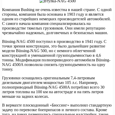
Компания Bushing не очень известна в нашей стране. С одной
стороны, компания была основана в 1903 году и является
одним из старейших немецких производителей автомобилей.
С самого начала компания специализировалась на
производстве тяжелых грузовиков. Они имели репутацию
чрезвычайно надежных, долговечных и безопасных машин.
Büssing-NAG 4500 поступил в производство в 1941 году. С
точки зрения конструкции, это было дальнейшее развитие
модели Büssing-NAG 500, но с немного облегченной
конструкцией и уменьшенной грузоподъемностью в 4,6
тонны. Модификация полноприводного автомобиля Büssing-
NAG 4500A позволила снизить грузоподъемность на одну
тонну.
Грузовики оснащались оригинальным 7,4-литровым
дизельным двигателем мощностью 105 л.с. Например,
полноприводный Büssing-NAG 4500A потреблял всего 30
литров топлива на 100 км на автостраде и на пять литров
меньше на задних колесах.
В вермахте плоскодонный «Бюссинг» выполнял стандартную
задачу по перевозке боеприпасов и личного состава. Кроме
того, на рамах размещались специальные надстройки, такие