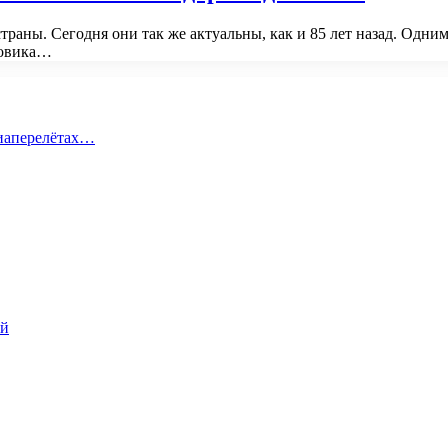
раны. Сегодня они так же актуальны, как и 85 лет назад. Одн
зовика…
виаперелётах…
ий