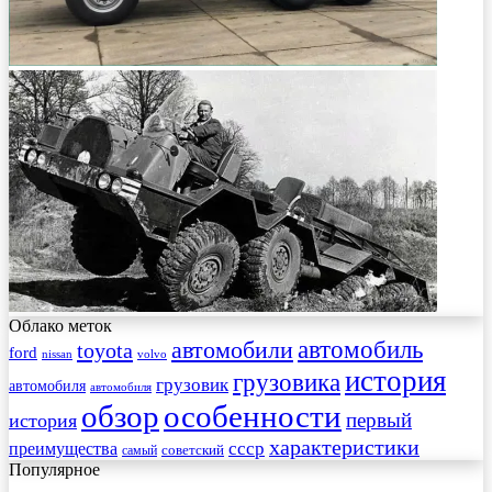
Облако меток
автомобиль
автомобили
toyota
ford
nissan
volvo
история
грузовика
грузовик
автомобиля
автомобиля
обзор
особенности
первый
история
характеристики
преимущества
ссср
советский
самый
Популярное