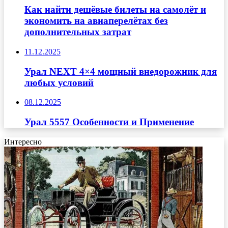
Как найти дешёвые билеты на самолёт и
экономить на авиаперелётах без
дополнительных затрат
11.12.2025
Урал NEXT 4×4 мощный внедорожник для
любых условий
08.12.2025
Урал 5557 Особенности и Применение
Интересно