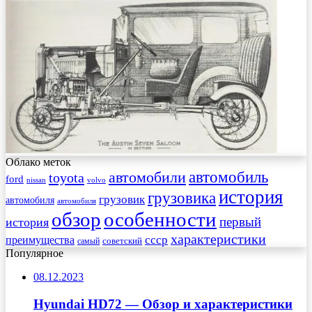
Облако меток
автомобиль
автомобили
toyota
ford
nissan
volvo
история
грузовика
грузовик
автомобиля
автомобиля
обзор
особенности
первый
история
характеристики
преимущества
ссср
советский
самый
Популярное
08.12.2023
Hyundai HD72 — Обзор и характеристики