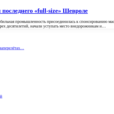
я последнего «full-size» Шевроле
мобильная промышленность присоединилась к спонсированию ма
трех десятилетий, начали уступать место внедорожникам и…
виаперелётах…
ий