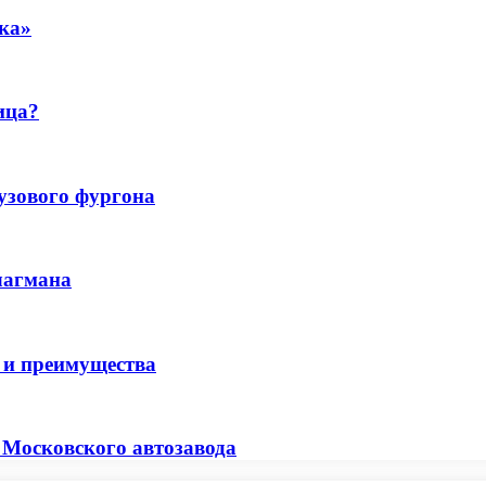
ика»
ица?
узового фургона
лагмана
и и преимущества
 Московского автозавода