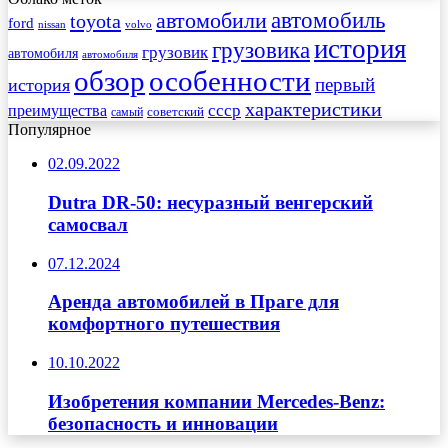
автомобиль
автомобили
toyota
ford
nissan
volvo
история
грузовика
грузовик
автомобиля
автомобиля
обзор
особенности
первый
история
характеристики
преимущества
ссср
советский
самый
Популярное
02.09.2022
Dutra DR-50: несуразный венгерский
самосвал
07.12.2024
Аренда автомобилей в Праге для
комфортного путешествия
10.10.2022
Изобретения компании Mercedes-Benz:
безопасность и инновации