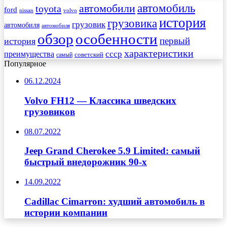
автомобиль
автомобили
toyota
ford
nissan
volvo
история
грузовика
грузовик
автомобиля
автомобиля
обзор
особенности
первый
история
характеристики
преимущества
ссср
советский
самый
Популярное
06.12.2024
Volvo FH12 — Классика шведских
грузовиков
08.07.2022
Jeep Grand Cherokee 5.9 Limited: самый
быстрый внедорожник 90-х
14.09.2022
Cadillac Cimarron: худший автомобиль в
истории компании