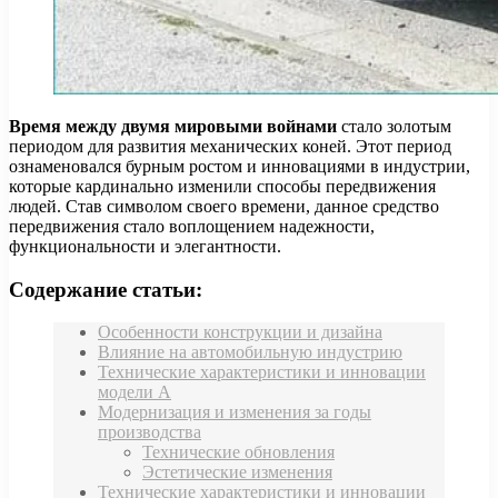
Время между двумя мировыми войнами
стало золотым
периодом для развития механических коней. Этот период
ознаменовался бурным ростом и инновациями в индустрии,
которые кардинально изменили способы передвижения
людей. Став символом своего времени, данное средство
передвижения стало воплощением надежности,
функциональности и элегантности.
Содержание статьи:
Особенности конструкции и дизайна
Влияние на автомобильную индустрию
Технические характеристики и инновации
модели A
Модернизация и изменения за годы
производства
Технические обновления
Эстетические изменения
Технические характеристики и инновации