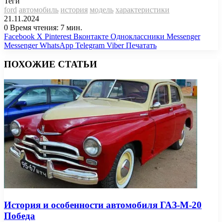
Теги
ford
автомобиль
история
модель
характеристики
21.11.2024
0
Время чтения: 7 мин.
Facebook
X
Pinterest
Вконтакте
Одноклассники
Messenger
Messenger
WhatsApp
Telegram
Viber
Печатать
ПОХОЖИЕ СТАТЬИ
История и особенности автомобиля ГАЗ-М-20
Победа