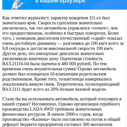
Как отметил журналист, характер вождения 111-го был
значительно ярче. Скорость сцепления значительно
увеличилась, так что автомобиль управлялся «точнее», чем
его предшественник, особенно в быстрых поворотах. Более
того, с немецким двигателем отечественный «сарай» показал
очень достойную динамику — разгоняясь до 100 км/ч всего за
9,8 секунды и достигая максимальной скорости 190 км/ч.
Другое дело, что импортные двигатели значительно
увеличивали конечную цену. Оценочная стоимость
ВАЗ-21116-04 была оценена в 480 000 рублей. По тем
временам очень внушительная сумма! Однако автомобиль
должен был оснащаться 16-клапанным родительским
родственником. Кроме того, тольяттинцы намеревались
локализовать вязкую связь. Теоретически, полноприводный
ВАЗ-2111 будет всего на 20% больше базовой модели.
Стали бы вы использовать автомобиль, который популярен в
нашей стране? Несомненно. Однако организация серийного
производства LADA 4WD требовала значительных
финансовых ресурсов. В начале 2000-х годов, когда
производство «Калины» было поставлено на поток и общий
дефицит бюджета предприятия составил 300 миллионов