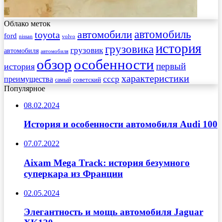
Облако меток
автомобиль
автомобили
toyota
ford
nissan
volvo
история
грузовика
грузовик
автомобиля
автомобиля
обзор
особенности
первый
история
характеристики
преимущества
ссср
советский
самый
Популярное
08.02.2024
История и особенности автомобиля Audi 100
07.07.2022
Aixam Mega Track: история безумного
суперкара из Франции
02.05.2024
Элегантность и мощь автомобиля Jaguar