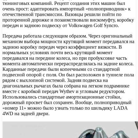
тюнинговых компаний. Рецепт создания этих машин был
очень прост: адаптировать импортный «полноприводник» к
отечественной трансмиссии. Вазовцы решили пойти по
проторенной дорожке и позаимствовали вискомуфту, коробку
передач и заднюю подвеску от Volkswagen Golf Syncro.
Передача работала следующим образом. Через оригинальный
механизм выбора мощности крутящий момент передавался на
заднюю коробку передач через коэффициент вязкости. В
нормальных условиях почти весь крутящий момент
передавался на передние колеса, но при пробуксовке часть
момента автоматически перераспределялась на задние колеса.
Карданные передачи были копеечными со стандартной
подвесной опорой с поля. Он был расположен в туннеле пола
рядом с выхлопной системой. Задняя подвеска на
диагональных рычагах была собрана на легком подрамнике
вместе с коробкой передач Wythev и угловым редуктором.
Использовались стандартные амортизационные стойки,
дорожный просвет был сохранен. Вообще, полноприводный
«номер 11» можно было узнать только по шильдику LADA
4WD на задней двери.