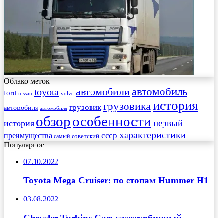
Облако меток
автомобиль
автомобили
toyota
ford
nissan
volvo
история
грузовика
грузовик
автомобиля
автомобиля
обзор
особенности
первый
история
характеристики
преимущества
ссср
советский
самый
Популярное
07.10.2022
Toyota Mega Cruiser: по стопам Hummer H1
03.08.2022
Chrysler Turbine Car: газотурбинный