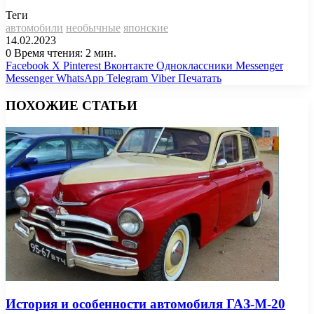
Теги
автомобили
необычные
японские
14.02.2023
0
Время чтения: 2 мин.
Facebook
X
Pinterest
Вконтакте
Одноклассники
Messenger
Messenger
WhatsApp
Telegram
Viber
Печатать
ПОХОЖИЕ СТАТЬИ
История и особенности автомобиля ГАЗ-М-20