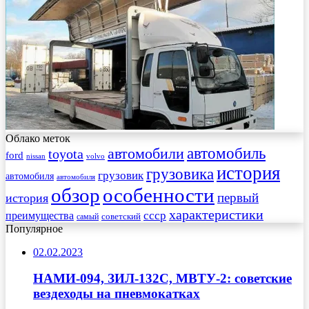
Облако меток
автомобиль
автомобили
toyota
ford
nissan
volvo
история
грузовика
грузовик
автомобиля
автомобиля
обзор
особенности
первый
история
характеристики
преимущества
ссср
советский
самый
Популярное
02.02.2023
НАМИ-094, ЗИЛ-132С, МВТУ-2: советские
вездеходы на пневмокатках