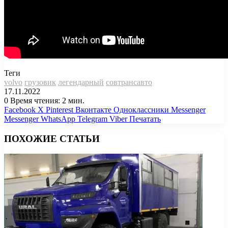
Теги
volvo
грузовик
легендарный
совтрансавто
17.11.2022
0
Время чтения: 2 мин.
Facebook
X
Pinterest
Вконтакте
Одноклассники
Messenger
Messenger
WhatsApp
Telegram
Viber
Печатать
ПОХОЖИЕ СТАТЬИ