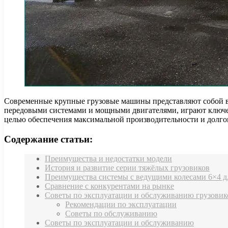
Современные крупные грузовые машины представляют собой ве
передовыми системами и мощными двигателями, играют ключеву
целью обеспечения максимальной производительности и долгов
Содержание статьи:
Преимущества и недостатки модели
История и развитие серии тяжёлых грузовиков
Преимущества системы с ведущими колесами 6×4 д
Сравнение с конкурентами на рынке
Советы по эксплуатации и обслуживанию грузовик
Рекомендации по эксплуатации
Советы по обслуживанию
Советы по эксплуатации и обслуживанию