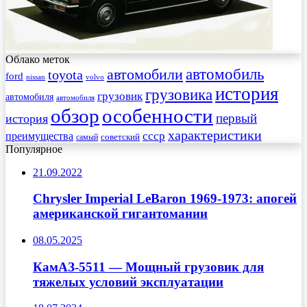
Облако меток
автомобиль
автомобили
toyota
ford
nissan
volvo
история
грузовика
грузовик
автомобиля
автомобиля
обзор
особенности
первый
история
характеристики
преимущества
ссср
советский
самый
Популярное
21.09.2022
Chrysler Imperial LeBaron 1969-1973: апогей
американской гигантомании
08.05.2025
КамАЗ-5511 — Мощный грузовик для
тяжелых условий эксплуатации