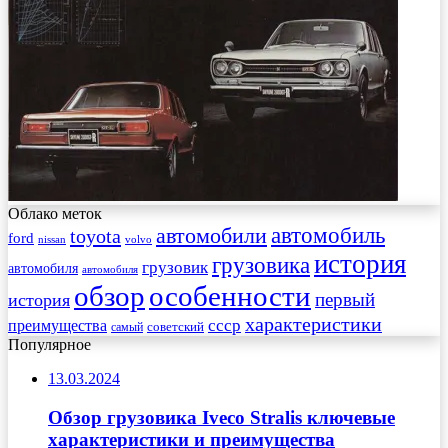
Облако меток
автомобиль
автомобили
toyota
ford
nissan
volvo
история
грузовика
грузовик
автомобиля
автомобиля
обзор
особенности
первый
история
характеристики
преимущества
ссср
советский
самый
Популярное
13.03.2024
Обзор грузовика Iveco Stralis ключевые
характеристики и преимущества