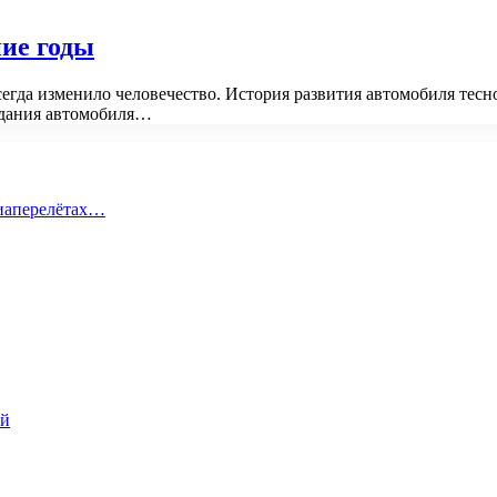
ние годы
егда изменило человечество. История развития автомобиля тесн
оздания автомобиля…
виаперелётах…
ий