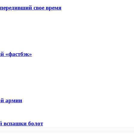
опередивший свое время
ий «фастбэк»
ой армии
ой вспашки болот