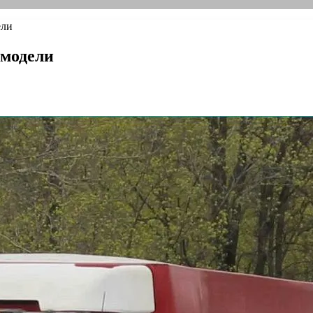
ели
 модели