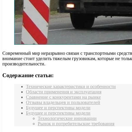
Современный мир неразрывно связан с транспортными средства
внимание стоит уделить тяжелым грузовикам, которые не толь
производительности.
Содержание статьи:
Технические характеристики и особенности
Области применения и эксплуатация
Сравнение с конкурентами на рынке
Отзывы владельцев и пользователей
Будущее и перспективы модели
Будущее и перспективы модели
Технологические инновации
Рынок и потребительские требования