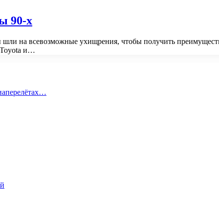
ы 90-х
ды шли на всевозможные ухищрения, чтобы получить преимущес
 Toyota и…
виаперелётах…
ий