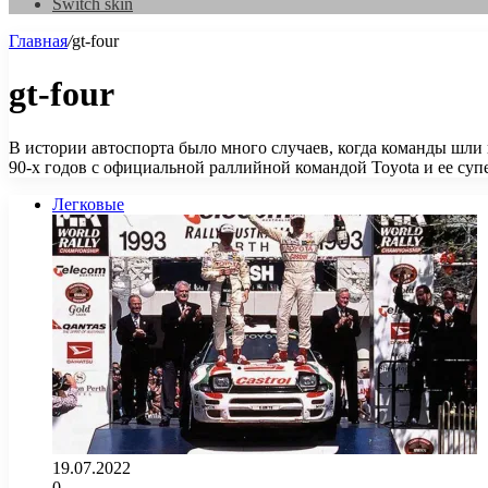
Switch skin
Главная
/
gt-four
gt-four
В истории автоспорта было много случаев, когда команды шл
90-х годов с официальной раллийной командой Toyota и ее супе
Легковые
19.07.2022
0