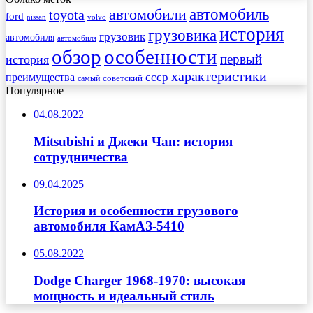
автомобиль
автомобили
toyota
ford
nissan
volvo
история
грузовика
грузовик
автомобиля
автомобиля
обзор
особенности
первый
история
характеристики
преимущества
ссср
советский
самый
Популярное
04.08.2022
Mitsubishi и Джеки Чан: история
сотрудничества
09.04.2025
История и особенности грузового
автомобиля КамАЗ-5410
05.08.2022
Dodge Charger 1968-1970: высокая
мощность и идеальный стиль