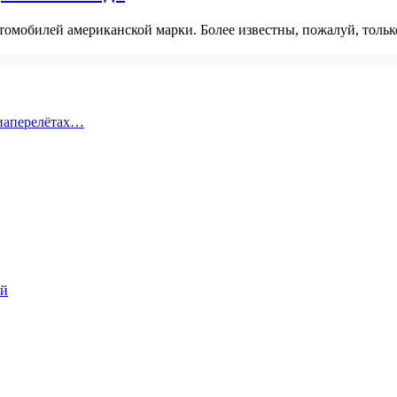
томобилей американской марки. Более известны, пожалуй, только 
виаперелётах…
ий