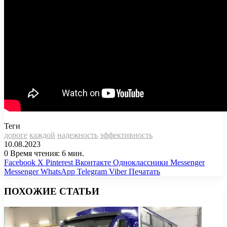
Теги
дороге
каждой
надежность
эффективность
10.08.2023
0
Время чтения: 6 мин.
Facebook
X
Pinterest
Вконтакте
Одноклассники
Messenger
Messenger
WhatsApp
Telegram
Viber
Печатать
ПОХОЖИЕ СТАТЬИ