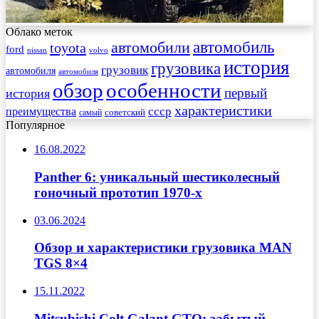
Облако меток
автомобиль
автомобили
toyota
ford
nissan
volvo
история
грузовика
грузовик
автомобиля
автомобиля
обзор
особенности
первый
история
характеристики
преимущества
ссср
советский
самый
Популярное
16.08.2022
Panther 6: уникальный шестиколесный
гоночный прототип 1970-х
03.06.2024
Обзор и характеристики грузовика MAN
TGS 8×4
15.11.2022
Mitsubishi Colt Galant GTO: забытый