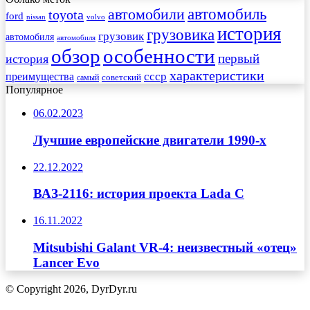
автомобиль
автомобили
toyota
ford
nissan
volvo
история
грузовика
грузовик
автомобиля
автомобиля
обзор
особенности
первый
история
характеристики
преимущества
ссср
советский
самый
Популярное
06.02.2023
Лучшие европейские двигатели 1990-х
22.12.2022
ВАЗ-2116: история проекта Lada C
16.11.2022
Mitsubishi Galant VR-4: неизвестный «отец»
Lancer Evo
© Copyright 2026, DyrDyr.ru