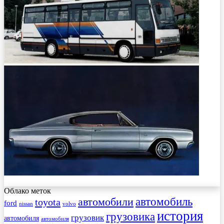
Облако меток
автомобиль
автомобили
toyota
ford
nissan
volvo
история
грузовика
грузовик
автомобиля
автомобиля