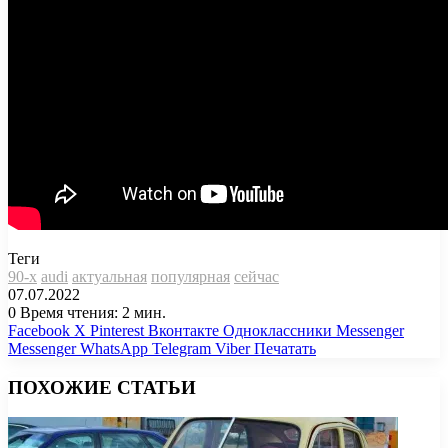
Теги
90-х
audi
актуальная
популярная
сейчас
07.07.2022
0
Время чтения: 2 мин.
Facebook
X
Pinterest
Вконтакте
Одноклассники
Messenger
Messenger
WhatsApp
Telegram
Viber
Печатать
ПОХОЖИЕ СТАТЬИ