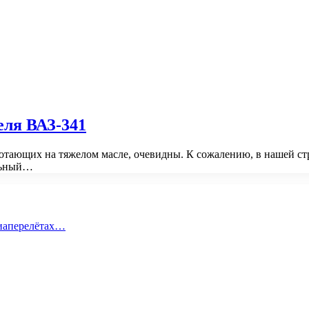
еля ВАЗ-341
тающих на тяжелом масле, очевидны. К сожалению, в нашей стр
ельный…
виаперелётах…