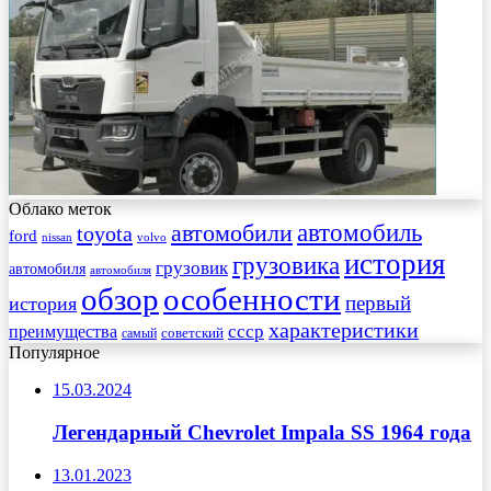
Облако меток
автомобиль
автомобили
toyota
ford
nissan
volvo
история
грузовика
грузовик
автомобиля
автомобиля
обзор
особенности
первый
история
характеристики
преимущества
ссср
советский
самый
Популярное
15.03.2024
Легендарный Chevrolet Impala SS 1964 года
13.01.2023