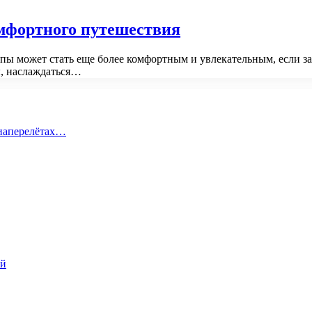
омфортного путешествия
ы может стать еще более комфортным и увлекательным, если зар
ы, наслаждаться…
виаперелётах…
ий