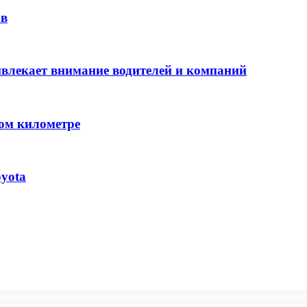
ов
влекает внимание водителей и компаний
ом километре
oyota