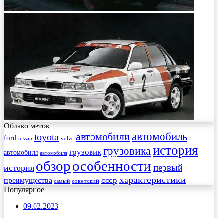
Облако меток
автомобиль
автомобили
toyota
ford
nissan
volvo
история
грузовика
грузовик
автомобиля
автомобиля
обзор
особенности
первый
история
характеристики
преимущества
ссср
советский
самый
Популярное
09.02.2023