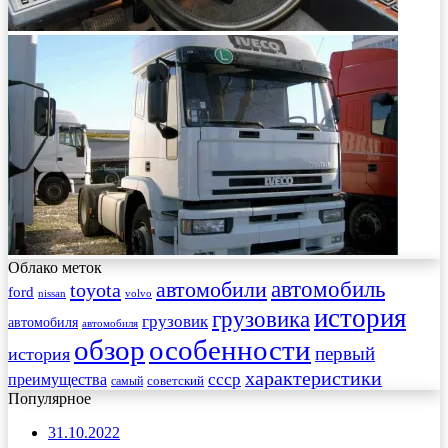
Облако меток
автомобиль
автомобили
toyota
ford
nissan
volvo
история
грузовика
грузовик
автомобиля
автомобиля
обзор
особенности
первый
история
характеристики
преимущества
ссср
советский
самый
Популярное
31.10.2022