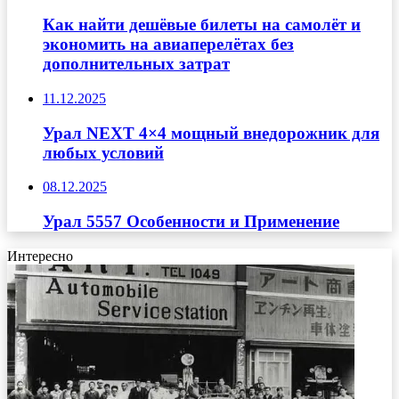
Как найти дешёвые билеты на самолёт и
экономить на авиаперелётах без
дополнительных затрат
11.12.2025
Урал NEXT 4×4 мощный внедорожник для
любых условий
08.12.2025
Урал 5557 Особенности и Применение
Интересно