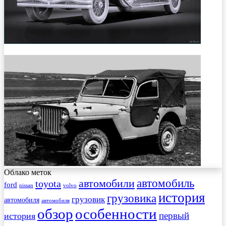
Облако меток
автомобиль
автомобили
toyota
ford
nissan
volvo
история
грузовика
грузовик
автомобиля
автомобиля
обзор
особенности
первый
история