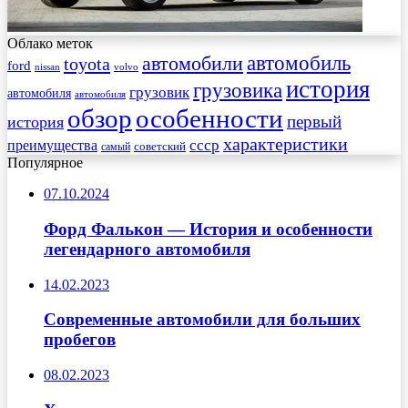
Облако меток
автомобиль
автомобили
toyota
ford
nissan
volvo
история
грузовика
грузовик
автомобиля
автомобиля
обзор
особенности
первый
история
характеристики
преимущества
ссср
советский
самый
Популярное
07.10.2024
Форд Фалькон — История и особенности
легендарного автомобиля
14.02.2023
Современные автомобили для больших
пробегов
08.02.2023