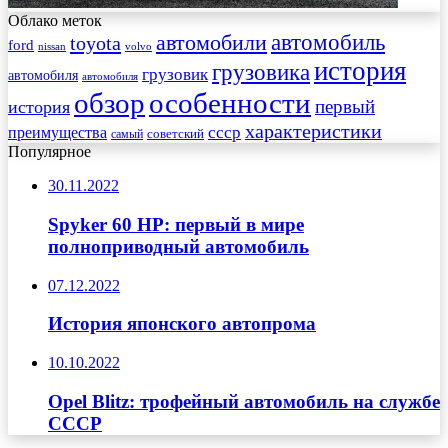
Облако меток
автомобиль
автомобили
toyota
ford
nissan
volvo
история
грузовика
грузовик
автомобиля
автомобиля
обзор
особенности
первый
история
характеристики
преимущества
ссср
советский
самый
Популярное
30.11.2022
Spyker 60 HP: первый в мире
полноприводный автомобиль
07.12.2022
История японского автопрома
10.10.2022
Opel Blitz: трофейный автомобиль на службе
СССР