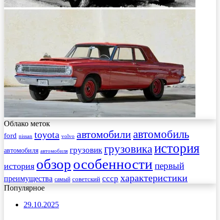
Облако меток
автомобиль
автомобили
toyota
ford
nissan
volvo
история
грузовика
грузовик
автомобиля
автомобиля
обзор
особенности
первый
история
характеристики
преимущества
ссср
советский
самый
Популярное
29.10.2025