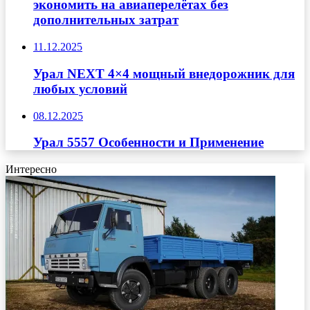
экономить на авиаперелётах без
дополнительных затрат
11.12.2025
Урал NEXT 4×4 мощный внедорожник для
любых условий
08.12.2025
Урал 5557 Особенности и Применение
Интересно