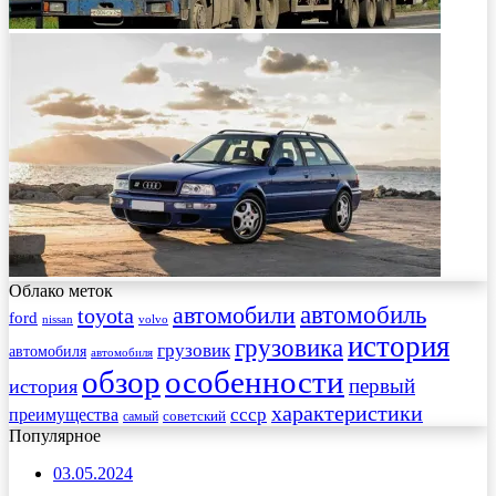
Облако меток
автомобиль
автомобили
toyota
ford
nissan
volvo
история
грузовика
грузовик
автомобиля
автомобиля
обзор
особенности
первый
история
характеристики
преимущества
ссср
советский
самый
Популярное
03.05.2024