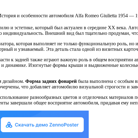
тилю и эстетике, который был актуален в середине XX века. А
о индивидуальность. Внешний вид был тщательно продуман, чт
иатора, которая выполняет не только функциональную роль, н
рный и узнаваемый. Эта деталь стала одной из визитных карточ
части к задней также играют важную роль в общем восприятии 
ти и динамике. Изогнутые формы крыши и выдвиженные колесны
м дизайном.
Форма задних фонарей
была выполнена с особым в
очерчены, что добавляет автомобилю визуальной строгости и за
 Использование разнообразных цветов и отделочных материалов 
менты завершали общее восприятие автомобиля, придавая ему не