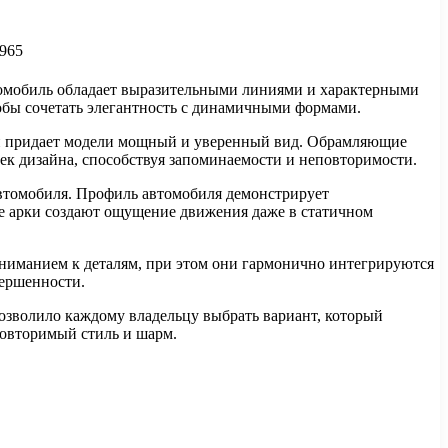
втомобиль обладает выразительными линиями и характерными
обы сочетать элегантность с динамичными формами.
о и придает модели мощный и уверенный вид. Обрамляющие
ек дизайна, способствуя запоминаемости и неповторимости.
автомобиля. Профиль автомобиля демонстрирует
е арки создают ощущение движения даже в статичном
ниманием к деталям, при этом они гармонично интегрируются
вершенности.
позволило каждому владельцу выбрать вариант, который
повторимый стиль и шарм.