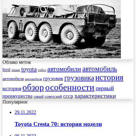
Облако меток
автомобиль
автомобили
toyota
ford
nissan
volvo
история
грузовика
грузовик
автомобиля
автомобиля
обзор
особенности
первый
история
характеристики
преимущества
ссср
советский
самый
Популярное
29.11.2022
Toyota Cresta 70: история модели
06.11.2023