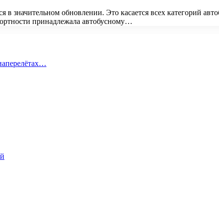
я в значительном обновлении. Это касается всех категорий авто
фортности принадлежала автобусному…
виаперелётах…
ий