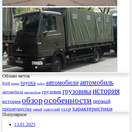
Облако меток
автомобиль
автомобили
toyota
ford
nissan
volvo
история
грузовика
грузовик
автомобиля
автомобиля
обзор
особенности
первый
история
характеристики
преимущества
ссср
советский
самый
Популярное
13.01.2025